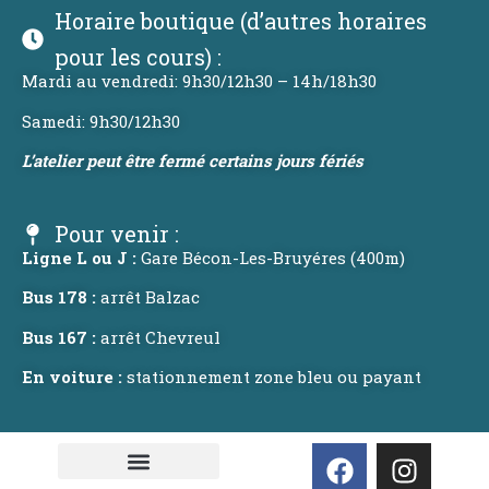
Horaire boutique (d’autres horaires
pour les cours) :
Mardi au vendredi: 9h30/12h30 – 14h/18h30
Samedi: 9h30/12h30
L’atelier peut être fermé certains jours fériés
Pour venir :
Ligne L ou J :
Gare Bécon-Les-Bruyéres (400m)
Bus 178 :
arrêt Balzac
Bus 167 :
arrêt Chevreul
En voiture :
stationnement zone bleu ou payant
F
I
a
n