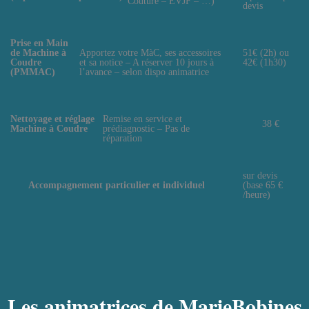
Couture – EVJF – …)
devis
Prise en Main
de Machine à
Apportez votre MàC, ses accessoires
51€ (2h) ou
Coudre
et sa notice – A réserver 10 jours à
42€ (1h30)
(PMMAC)
l’avance – selon dispo animatrice
Nettoyage et réglage
Remise en service et
38 €
Machine à Coudre
prédiagnostic – Pas de
réparation
sur devis
Accompagnement particulier et individuel
(base 65 €
/heure)
Les animatrices de MarieBobines