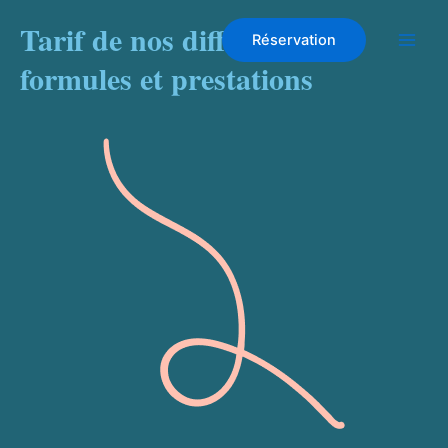
Aller
Tarif de nos différentes
au
Réservation
contenu
formules et prestations