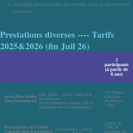
Une seule place possible, par créneau, pour un abonnement
trimestriel.
Prestations diverses ---- Tarifs
2025&2026 (fin Juil 26)
2
participants
(à partir de
8 ans)
12€/l’heure
pour adulte – savoir coudre à la
Accès libre Atelier
(1ère due –
machine seul
(hors fournitures)
au-dela par
Accés surjeteuse compris: fils en
1/4h)
suplément selon consommation
à partir de
Privatisation de l’Atelier
250€/2h
(Anniversaire – soirée
(capacité max 8 personnes)
à préciser par