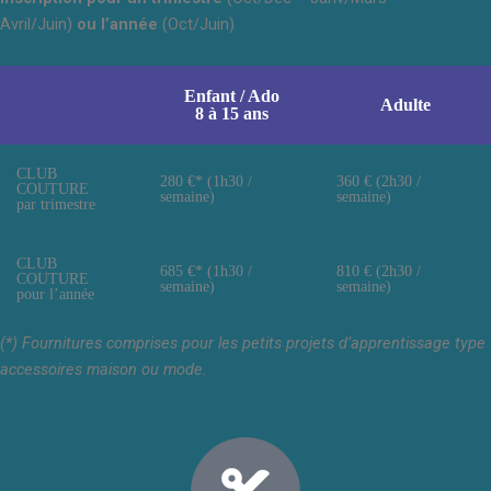
Avril/Juin)
ou l’année
(Oct/Juin)
Enfant / Ado
Adulte
8 à 15 ans
CLUB
280 €* (1h30 /
360 € (2h30 /
COUTURE
semaine)
semaine)
par trimestre
CLUB
685 €* (1h30 /
810 € (2h30 /
COUTURE
semaine)
semaine)
pour l’année
(*) Fournitures comprises pour les petits projets d’apprentissage type
accessoires maison ou mode.